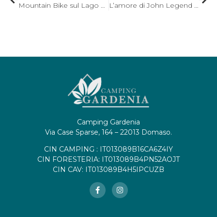
Mountain Bike sul Lago di Como: monti di Vercana
L’amore di John Legend per il Lago di Como
Camping Gardenia
Via Case Sparse, 164 – 22013 Domaso.
CIN CAMPING : IT013089B16CA6Z4IY
CIN FORESTERIA: IT013089B4PN52AOJT
CIN CAV: IT013089B4H5IPCUZB