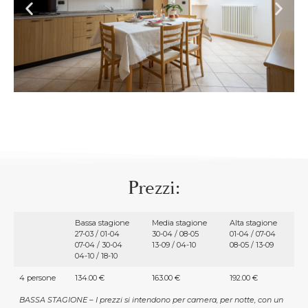
Prezzi:
Bassa stagione
Media stagione
Alta stagione
27-03 / 01-04
30-04 / 08-05
01-04 / 07-04
07-04 / 30-04
13-09 / 04-10
08-05 / 13-09
04-10 / 18-10
4 persone
134.00 €
163.00 €
192.00 €
BASSA STAGIONE – I prezzi si intendono per camera, per notte, con un