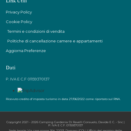
Link Utili
Privacy Policy
Cookie Policy
Termini e condizioni di vendita
Politiche di cancellazione camere e appartamenti
Aggiorna Preferenze
Dati
P. IVA E C.F 01159370137
Ricevuto credito d'imposta turismo in data 27/06/2022 come riportato sul RNA.
Copyright 2021 - 2026 Camping Gardenia Di Ravelli Consuelo, Davide E C. - Snc |
P. IVA E C.F. 01159370137
Sede legale: Via case sparse 164, 22013, Domaso (CO) | Ufficio del registro delle