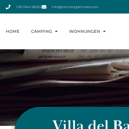
+39 0344 96262
info@campingdomaso.com
HOME
CAMPING
WOHNUNGEN
Villa del B