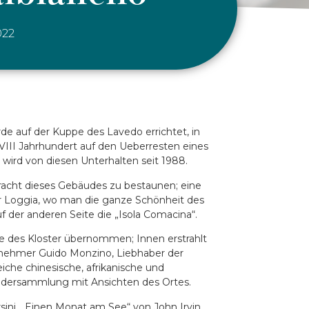
022
rde auf der Kuppe des Lavedo errichtet, in
VIII Jahrhundert auf den Ueberresten eines
d wird von diesen Unterhalten seit 1988.
racht dieses Gebäudes zu bestaunen; eine
ur Loggia, wo man die ganze Schönheit des
f der anderen Seite die „Isola Comacina“.
de des Kloster übernommen; Innen erstrahlt
ternehmer Guido Monzino, Liebhaber der
iche chinesische, afrikanische und
ldersammlung mit Ansichten des Ortes.
rsini, „Einen Monat am See“ von John Irvin,