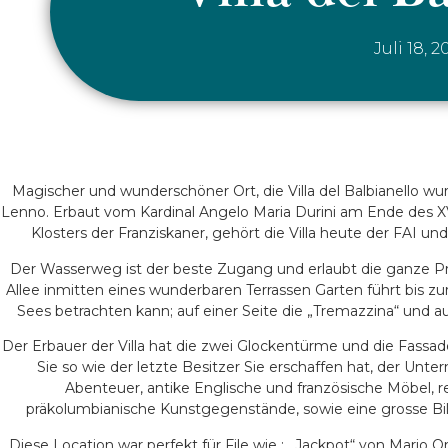
Juli 18, 2
Magischer und wunderschöner Ort, die Villa del Balbianello wu
Lenno. Erbaut vom Kardinal Angelo Maria Durini am Ende des X
Klosters der Franziskaner, gehört die Villa heute der FAI un
Der Wasserweg ist der beste Zugang und erlaubt die ganze P
Allee inmitten eines wunderbaren Terrassen Garten führt bis z
Sees betrachten kann; auf einer Seite die „Tremazzina“ und au
Der Erbauer der Villa hat die zwei Glockentürme und die Fassa
Sie so wie der letzte Besitzer Sie erschaffen hat, der Un
Abenteuer, antike Englische und französische Möbel, re
präkolumbianische Kunstgegenstände, sowie eine grosse Bi
Diese Location war perfekt für File wie : „Jackpot“ von Mario O