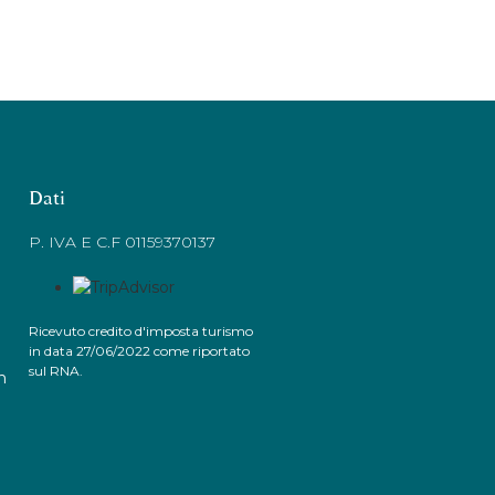
Dati
P. IVA E C.F 01159370137
Ricevuto credito d'imposta turismo
in data 27/06/2022 come riportato
sul RNA.
n